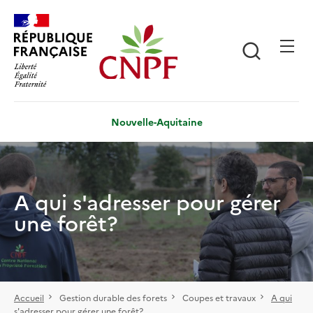
Aller
Panneau de gestion des cookies
au
contenu
Recherch
principal
Nouvelle-Aquitaine
A qui s'adresser pour gérer
une forêt?
Accueil
Gestion durable des forets
Coupes et travaux
A qui
s'adresser pour gérer une forêt?