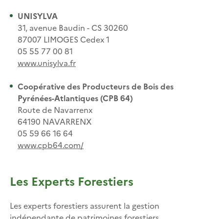
UNISYLVA
31, avenue Baudin - CS 30260
87007 LIMOGES Cedex 1
05 55 77 00 81
www.unisylva.fr
C
oopérative des
Producteurs de Bois des
Pyrénées-Atlantiques (CPB 64)
Route de Navarrenx
64190 NAVARRENX
05 59 66 16 64
www.cpb64.com/
Les Experts Forestiers
Les experts forestiers assurent la gestion
indépendante de patrimoines forestiers