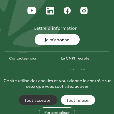
Lettre
d’information
Je m'abonne
Contactez-nous
Le CNPF recrute
Espace presse
Marchés publics
Ce site utilise des cookies et vous donne le contrôle sur
PhotoFor
Briefly in English
ceux que vous souhaitez activer
Tout accepter
Tout refuser
Accessibilité : non conforme
Fils RSS
Mentions Légales
Plan du site
Personnaliser