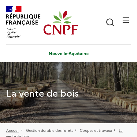
Aller
Panneau de gestion des cookies
au
contenu
Recherch
principal
Nouvelle-Aquitaine
La vente de bois
Accueil
Gestion durable des forets
Coupes et travaux
La
vente de bois