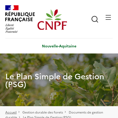
Aller
Panneau de gestion des cookies
au
contenu
Recherch
principal
Nouvelle-Aquitaine
Le Plan Simple de Gestion
(PSG)
Accueil
Gestion durable des forets
Documents de gestion
durable
Le Plan Simple de Gestion (PSG)