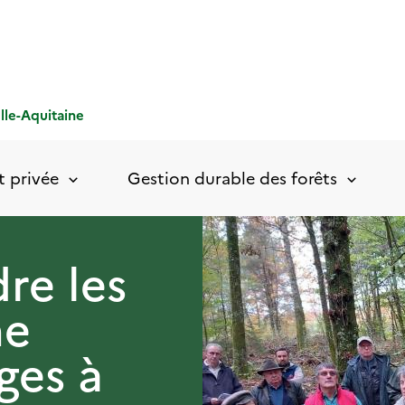
le-Aquitaine
t privée
Gestion durable des forêts
re les
ne
ges à