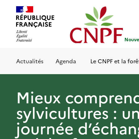
Aller
Panneau de gestion des cookies
au
contenu
principal
Nouvel
Le CNPF et la forê
Actualités
Agenda
Mieux comprend
sylvicultures : u
journée d’échan