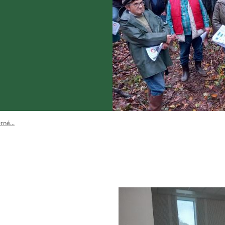
rné...