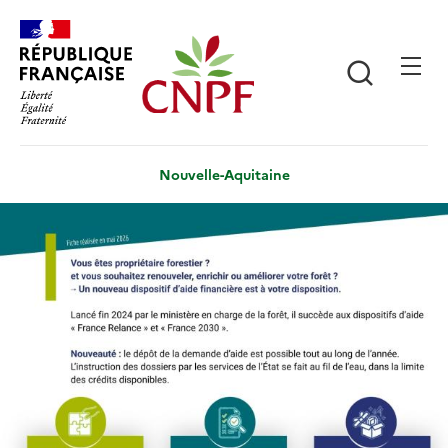
Aller
Panneau de gestion des cookies
au
contenu
Recherch
principal
Nouvelle-Aquitaine