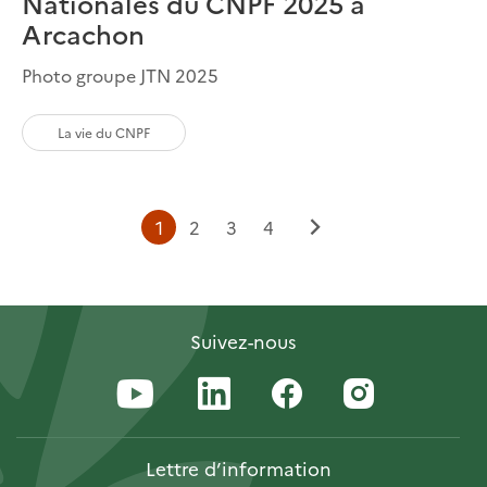
Nationales du CNPF 2025 à
Arcachon
Photo groupe JTN 2025
La vie du CNPF
Page
Page
Page
Page
1
2
3
4
Page
courante
suivante
Suivez-nous
Lettre
d’information