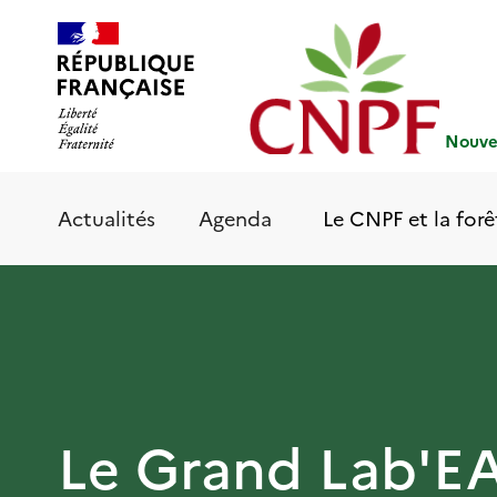
Aller
Panneau de gestion des cookies
au
contenu
principal
Nouvel
Le CNPF et la forê
Actualités
Agenda
Le Grand Lab'E