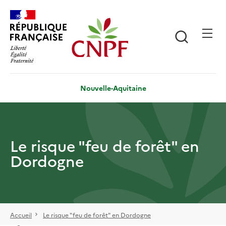
Aller
Panneau de gestion des cookies
au
contenu
Recherch
principal
Nouvelle-Aquitaine
Le risque "feu de forêt" en
Dordogne
Accueil
Le risque "feu de forêt" en Dordogne