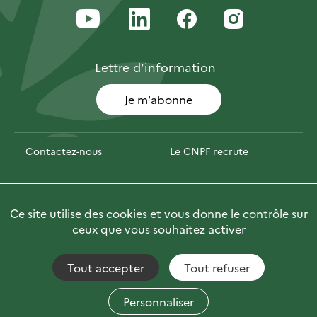
Lettre
d’information
Je m'abonne
Contactez-nous
Le CNPF recrute
Espace presse
Marchés publics
Ce site utilise des cookies et vous donne le contrôle sur
PhotoFor
Briefly in English
ceux que vous souhaitez activer
Tout accepter
Tout refuser
Accessibilité : non conforme
Fils RSS
Mentions Légales
Plan du site
Personnaliser