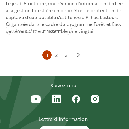
Le jeudi 9 octobre, une réunion d’information dédiée
à la gestion forestière en périmètre de protection de
captage d’eau potable s’est tenue à Rilhac-Lastours.
Organisée dans le cadre du programme Forêt et Eau,
Biodiversité - Environnement
cette rencontre a rassemblé une vingtai
Page
Page
Page
1
2
3
Page
courante
suivante
Suivez-nous
Lettre
d’information