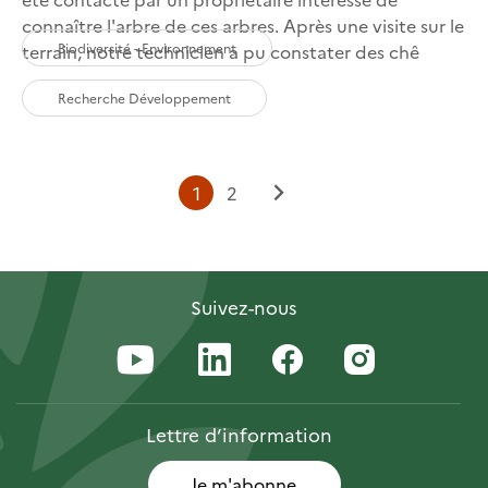
connaître l'arbre de ces arbres. Après une visite sur le
Biodiversité - Environnement
terrain, notre technicien a pu constater des chê
Recherche Développement
Page
Page
1
2
Page
courante
suivante
Suivez-nous
Lettre
d’information
Je m'abonne