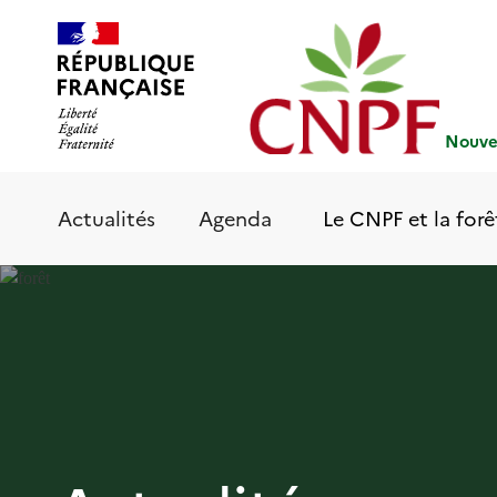
Aller
Panneau de gestion des cookies
au
contenu
principal
Nouvel
Le CNPF et la forê
Actualités
Agenda