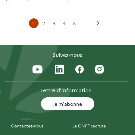
Page
Page
Page
Page
Page
1
2
3
4
5
…
Page
courante
suivante
Suivez-nous
Lettre
d’information
Je m'abonne
Contactez-nous
Le CNPF recrute